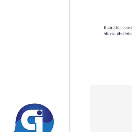
Te
de
E
La ovación a Consuelo Porr
SEP
Ilustración obten
1
Por Luis Mack
http://futbolto
(El artìculo fue originalmente escrito pa
El desayuno de oración reúne a líderes d
unidad de los guatemaltecos y fortalecer 
Soy creyente desde que era pequeño: nac
mi fe.
A
P
(E
d