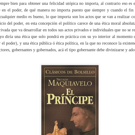
empre bien para obtener una felicidad utópica no importa, al contrario eso es e
 en el poder, de qué manera no importa puesto que siempre y cuando el fin s
cualquier medio es bueno, lo que importa son los actos que se van a realizar co
La soledad del Movimiento Semilla.
CT
icio del poder, en esta concepción el político carece de una ética moral absolu
20
Por Luis Mack
rivada que va desarrollar en todos sus actos privados e individuales que no se re
 yo diría una ética que solo pondrá en práctica con su yo interior al momento
ublicado originalmente en EpicentroGt)
r el poder), y una ética pública ó ética política, en la que no reconoce la existe
tores, gobernantes y gobernados, acá el tipo gobernante debe divinizarse y ado
l nivel de aprobación de Arévalo es del 32%; el rechazo, de 45%.
ubo una pregunta que indaga sobre Arévalo como persona y ahí él
iene 51% de aprobación. Es como decir: “como gobierno está mal y
omo persona me cae bien” Herny Bin
enas empezamos a calibrar los resultados de la reciente elección de
ortes, cuando ya debemos considerar otras noticias del panorama
La transformación del Sistema de Consejos de
EP
cional.
5
Desarrollo
or Luis Mack
riginalmente, este artículo fue publicado como columna de opinión en
aza Pública el martes 3 de agosto del 2024)
Se está llevando a cabo un proceso de diálogo que consta de Mesas