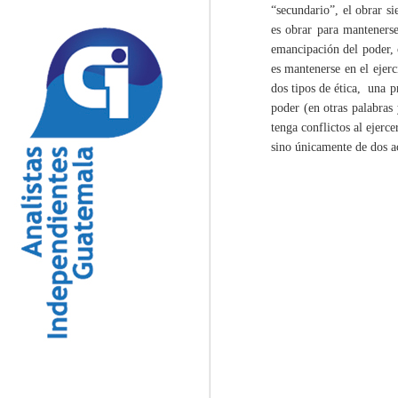
“secundario”, el obrar si
cadena logística de una estructura
criminal que es considerada como
es obrar para mantenerse
de las más poderosas del país.
emancipación del poder, 
O
es mantenerse en el ejerc
dos tipos de ética, una p
poder (en otras palabras
(P
tenga conflictos al ejerce
sino únicamente de dos ac
“E
H
t
c
Ap
c
S
na
P
(O
Pl
“