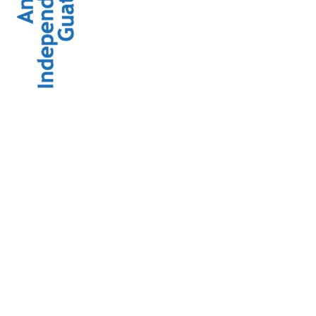
El efecto trump: una lectur
JUL
20
Por Luis Mack
“El efecto Trump hay que definirlo como t
de ultraderecha”.
J
go
P
D
de
ev
el
mi