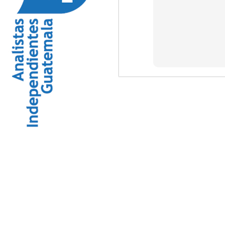
La
de
di
A
P
(E
el
“P
su
in
A
(E
de
“C