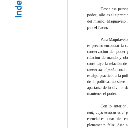
Desde esa perspe
poder; sólo es el ejercic
del mismo; Maquiavelo id
por el favor.
La amistad y el
MAR
P
ara Maquiavelo 
15
compadrazgo como el
es preciso encontrar la ca
principal mecanismo
conservación del poder 
de poder.
relación de mando y obe
Por Luis Mack
constituye la relación d
conservar el poder
, no i
“Soy amigo de todos, hasta de las
es algo práctico, a la po
autoridades” Aler Baldomero
de la política, no sirve
O
Samayoa
apartarse de lo divino, d
mantener el poder.
Considerado por las autoridades
norteamericanas como uno de los
“
cabecillas del cartel Los Huistas,
Con lo anterior
de
Aler Baldomero Samayoa es un
a
real, cuya esencia es el 
personaje icónico del crimen
esencial es obrar bien en
organizado en Guatemala, debido
plenamente feliz, ósea 
al hecho que estaba al frente de la