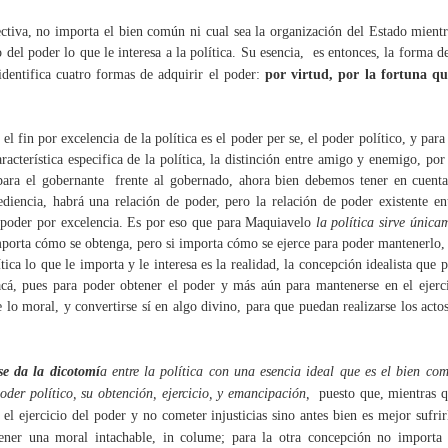
“Cuando Donald Trump perdió
ctiva, no importa el bien común ni cual sea la organización del Estado mientra
frente a Joe Biden en 2020,
io del poder lo que le interesa a la política. Su esencia, es entonces, la forma 
aquello parecía la sentencia de
entifica cuatro formas de adquirir el poder:
por virtud, por la fortuna q
muerte de su carrera política”
Anthony Zurcher
La Guatemala de los
JAN
El dato objetivo es abrumador:
el fin por excelencia de la política es el poder per se, el poder político, y para
11
sueños
73,468,444 millones de
racterística especifica de la política, la distinción entre amigo y enemigo, por 
Por Luis Mack
norteamericanos se inclinaron por
para el gobernante frente al gobernado, ahora bien debemos tener en cuent
el republicano Donald Trump en la
diencia, habrá una relación de poder, pero la relación de poder existente e
“Nadie tiene determinado su
contienda electoral 2024, además
e poder por excelencia. Es por eso que para Maquiavelo
la política sirve únicam
futuro, sino cada quién es
de que el influjo de la figura del
mporta cómo se obtenga, pero si importa cómo se ejerce para poder mantenerlo, d
responsable de construirlo. Por
presidente número 47 permitió
lítica lo que le importa y le interesa es la realidad, la concepción idealista qu
ello estoy convencido que el
igualmente una mayoría en el
futuro no se hereda, sino se
 acá, pues para poder obtener el poder y más aún para mantenerse en el ejerc
senado de la República, lo que
Los tropiezos de la nueva primavera prometida.
CT
sueña y se construye”.
configura una de las victorias más
e lo moral, y convertirse sí en algo divino, para que puedan realizarse los acto
30
Por Luis Mack
incontestables y absolutas en la h
Estamos caminando hacia un futuro más equitativo, donde el
se da la dicotomí
a entre la política con una esencia ideal que es el bien com
sarrollo y el progreso llegarán a cada rincón del país, especialmente
 las poblaciones más abandonadas”. Bernardo Arévalo.
poder político, su obtención, ejercicio, y emancipación,
puesto que, mientras 
 el ejercicio del poder y no cometer injusticias sino antes bien es mejor sufrir
tener una moral intachable, in colume; para la otra concepción no importa