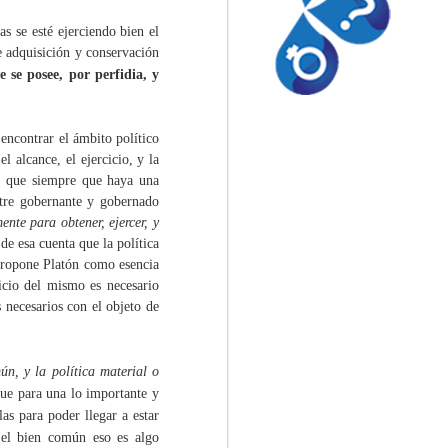
s se esté ejerciendo bien el
de adquisición y conservación
ue se
posee
, por perfidia, y
El índice de integridad
NOV
 encontrar el ámbito político
4
electoral y la
el alcance, el ejercicio, y la
inteligencia ciega.
a que siempre que haya una
Por Luis Mack
ntre gobernante y gobernado
ente para obtener, ejercer, y
(Articulo publicado en Epiucentro
e esa cuenta que la política
Gt)
e propone Platón como esencia
icio del mismo es necesario
“Hago la advertencia de que la
s necesarios con el objeto de
única manera de entenderse
cuando se habla de democracia
(…) es considerarla caracterizada
por un conjunto de reglas
ún, y la política material o
(primarias o fundamentales) que
que para una lo importante y
establecen quién está autorizado
las para poder llegar a estar
para tomar las decisiones
 el bien común eso es algo
colectivas y bajo qué