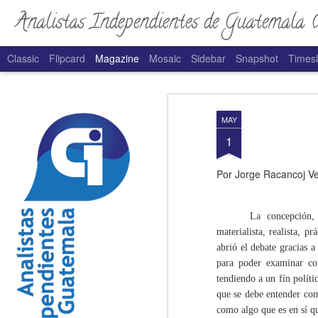
Analistas Independientes de Guatemala 
Classic
Flipcard
Magazine
Mosaic
Sidebar
Snapshot
Timesl
Crónica de un fra
MAR
MAY
22
Por Luis Mack
1
De Morales a Arévalo, en las tres admin
Por Jorge Racancoj V
la norma entre en vigor. ¿Por qué el seg
sigue sin aplicarse si fue establecido d
La concepción,
materialista, realista, p
abrió el debate gracias 
para poder examinar con
tendiendo a un fín polít
que se debe entender com
como algo que es en sí q