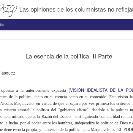
(AIG)
Las opiniones de los columnistas no reflejan necesariamente la postura del colectivo Analistas Independientes de Guatemala. "Una sociedad no vive sin utopías, es decir, sin un sueño de dignidad, de respeto a la vida y de convivencia pacífica entre las personas y pueblos. Si
ide
caso anunciado
La última crisis del gobierno del pre
mal: el 16 de marzo, el ministerio de
La esencia de la política. II Parte
48 y 49 que volvían a revivir un viej
contemplado desde que Álvaro Arzú pub
obligatoriedad del seguro para todos
istraciones no se ha concretado que
elásquez
circulan en la vía pública, tal como e
uro contra terceros en Guatemala
96.
esde los años 90? (Sandy Pineda)
(VISIÓN IDEALISTA DE LA POL
 opuesta a la anteriormente expuesta
ráctica de la política, tanto en su esencia como en su contenido. Esta visión f
a Nicolas Maquiavelo, en virtud de que él separa por vez primera los criterios
La segunda victoria de
NOV
 criterio amoral la política del “gobierno eficaz”, dándole a la política 
10
Donald Trump en clave
ico determinado que es la Razón del Estado, distinguiendo con claridad remarc
analítica.
o la lucha por el poder entre los hombres, independiza lo político de Dios y d
Por Luis Mack
ue tiene esencia propia, y la esencia de la política para Maquiavelo es EL PO