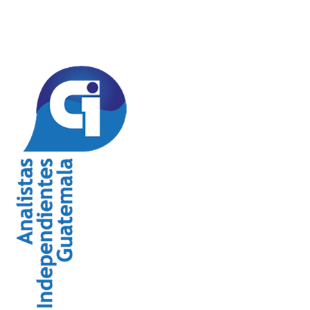
J
P
“L
d
Un
pr
at
la
J
“N
ma
ha
La
cl
co
ma